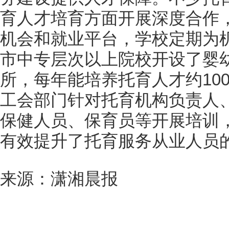
育人才培育方面开展深度合作
机会和就业平台，学校定期为
市中专层次以上院校开设了婴
所，每年能培养托育人才约10
工会部门针对托育机构负责人
保健人员、保育员等开展培训，
有效提升了托育服务从业人员
来源：潇湘晨报