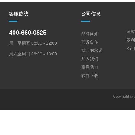
客服热线
公司信息
400-660-0825
金睿
品牌简介
罗利
商务合作
周一至周五 08:00 - 22:00
Kin
我们的承诺
周六至周日 08:00 - 18:00
加入我们
联系我们
软件下载
Copyright