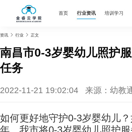
首页
行业资讯
培训学习
资讯
行业
正文
南昌市0-3岁婴幼儿照护
任务
2022-11-21 19:02:04
来源：幼教
如何更好地守护
0-3岁婴幼儿
年，我市将0-3岁婴幼儿照护