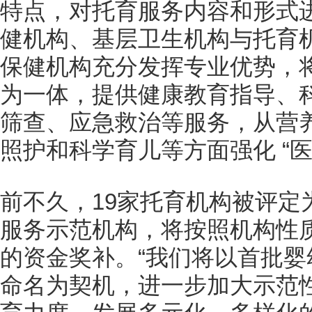
特点，对托育服务内容和形式
健机构、基层卫生机构与托育
保健机构充分发挥专业优势，
为一体，提供健康教育指导、
筛查、应急救治等服务，从营
照护和科学育儿等方面强化
“
前不久，
19家托育机构被评定
服务示范机构，将按照机构性质和
的资金奖补。“我们将以首批
命名为契机，进一步加大示范