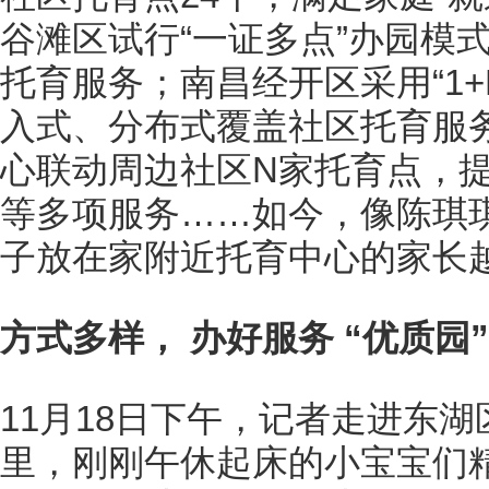
谷滩区试行“一证多点”办园模
托育服务；南昌经开区采用“1+
入式、分布式覆盖社区托育服
心联动周边社区N家托育点，
等多项服务……如今，像陈琪
子放在家附近托育中心的家长
方式多样
，
办好服务
“优质园”
11月18日下午，记者走进东湖
里，刚刚午休起床的小宝宝们